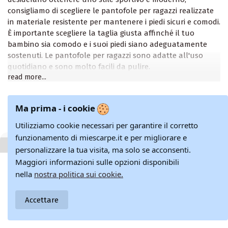
consigliamo di scegliere le pantofole per ragazzi realizzate
in materiale resistente per mantenere i piedi sicuri e comodi.
È importante scegliere la taglia giusta affinché il tuo
bambino sia comodo e i suoi piedi siano adeguatamente
sostenuti. Le pantofole per ragazzi sono adatte all'uso
quotidiano e sono molto facili da pulire.
read more...
Gli zoccoli sono un'altra scarpa popolare per bambini.
L'unicità di questo tipo di calzature è che sono molto
resistenti e adatte all'uso esterno. Le tutine da ragazzo
Ma prima - i cookie
sono molto popolari perché danno ai bambini la libertà e il
Utilizziamo cookie necessari per garantire il corretto
comfort di cui hanno bisogno. I pantaloni per ragazzi sono
funzionamento di miescarpe.it e per migliorare e
realizzati con materiali durevoli e resistenti all'umidità. Le
personalizzare la tua visita, ma solo se acconsenti.
loro suole sono realizzate con rivestimento in gomma in
Maggiori informazioni sulle opzioni disponibili
modo che il tuo bambino possa camminare in sicurezza
anche in caso di pioggia.
nella
nostra politica sui cookie.
Quando si scelgono pantofole o pantofole per ragazzi, è
Accettare
importante prestare attenzione alla loro qualità. Scegli
prodotti che utilizzano materiali affidabili e sono realizzati
di ottima qualità. È anche importante considerare le