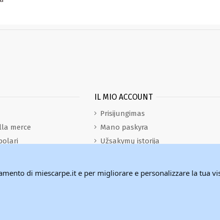
IL MIO ACCOUNT
Prisijungimas
lla merce
Mano paskyra
polari
Užsakymų istorija
nistrazione di
Adresai
namento di miescarpe.it e per migliorare e personalizzare la tua vi