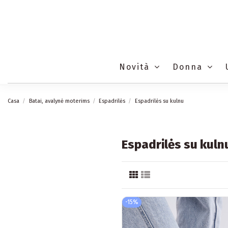
Novità
Donna
Casa
Batai, avalynė moterims
Espadrilės
Espadrilės su kulnu
Espadrilės su kuln
-15%