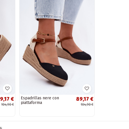
Espadrillas nere con
9,17 €
89,17 €
piattaforma
104,90 €
104,90 €
li