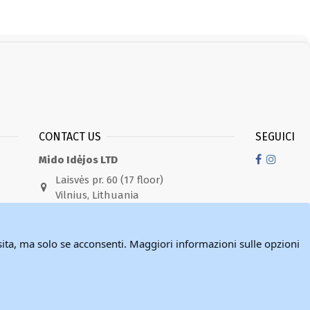
CONTACT US
SEGUICI
Mido Idėjos LTD
Laisvės pr. 60 (17 floor)
Vilnius, Lithuania
hello@miescarpe.it
Per qualsiasi domanda, non esitare a
sita, ma solo se acconsenti. Maggiori informazioni sulle opzioni
contattare MieScarpe.it tramite i
contatti indicati. Di solito rispondiamo
alle e-mail entro 2 giorni lavorativi.