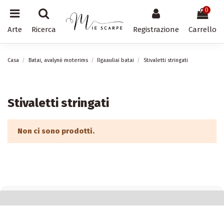
0
Arte
Ricerca
Registrazione
Carrello
Casa
Batai, avalynė moterims
Ilgaauliai batai
Stivaletti stringati
Stivaletti stringati
Non ci sono prodotti.